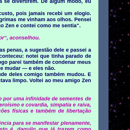
a se divertirem. De algum modo, eu
sto, pois jamais recebi um elogio.
ágrimas me vinham aos olhos. Pensei
o Zen e contei como me sentia".
or", aconselhou.
ras penas, a sugestão dele e passei a
conteceu: notei que tinha parado de
logo parei também de condenar meus
de mudar — e eles não.
itude deles comigo também mudou. E
stava limpo. Voltei ao meu amigo Zen
 por uma infinidade de sementes de
eroísmo e covardia, simpatia e raiva,
es físicas e também de libertação
ncia para se manifestar plenamente,
sto é, daquilo que já trazem como