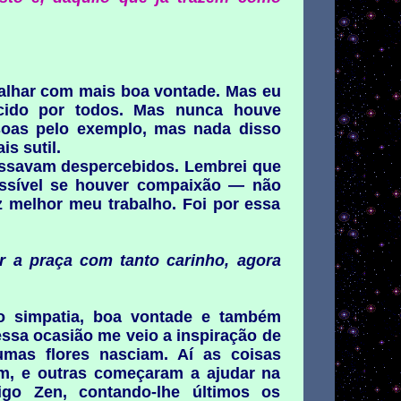
abalhar com mais boa vontade. Mas eu
cido por todos. Mas nunca houve
soas pelo exemplo, mas nada disso
s sutil.
assavam despercebidos. Lembrei que
ossível se houver compaixão — não
 melhor meu trabalho. Foi por essa
 a praça com tanto carinho, agora
jo simpatia, boa vontade e também
essa ocasião me veio a inspiração de
mas flores nasciam. Aí as coisas
m, e outras começaram a ajudar na
igo Zen, contando-lhe últimos os