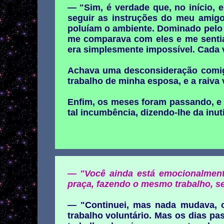
— "Sim, é verdade que, no início, e
seguir as instruções do meu amig
poluíam o ambiente. Dominado pelo 
me comparava com eles e me sentia
era simplesmente impossível. Cada v
Achava uma desconsideração comig
trabalho de minha esposa, e a raiva 
Enfim, os meses foram passando, e 
tal incumbência, dizendo-lhe da inut
— "Você ainda está emocionalment
praça, fazendo o mesmo trabalho, s
— "Continuei, mas nada mudava, o
trabalho voluntário. Mas os dias p