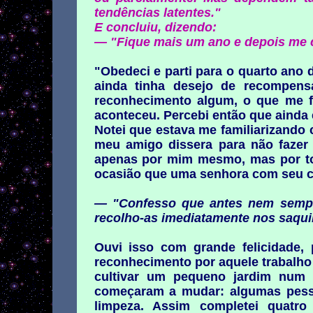
tendências latentes."
E concluiu, dizendo:
— "Fique mais um ano e depois me c
"Obedeci e parti para o quarto ano 
ainda tinha desejo de recompen
reconhecimento algum, o que me f
aconteceu. Percebi então que ainda 
Notei que estava me familiarizand
meu amigo dissera para não fazer
apenas por mim mesmo, mas por tod
ocasião que uma senhora com seu c
— "Confesso que antes nem sempre
recolho-as imediatamente nos saqui
Ouvi isso com grande felicidade,
reconhecimento por aquele trabalho 
cultivar um pequeno jardim num 
começaram a mudar: algumas pesso
limpeza. Assim completei quatro