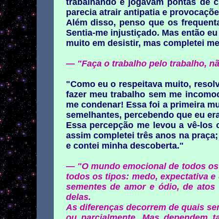
trabalhando e jogavam pontas de c
parecia atrair antipatia e provocaçõe
Além disso, penso que os frequent
Sentia-me injustiçado. Mas então e
muito em desistir, mas completei me
— "Faça o trabalho pelo trabalho, n
"Como eu o respeitava muito, resolvi
fazer meu trabalho sem me incomoda
me condenar! Essa foi a primeira 
semelhantes, percebendo que eu era
Essa percepção me levou a vê-los 
assim completei três anos na praça;
e contei minha descoberta."
— "O mundo emocional de todos os 
todos os tipos: medo, expectativa e 
sementes de amor e ódio, de atos
delas.
As diferenças decorrem de quais se
ou parcialmente. Mas dependem ta