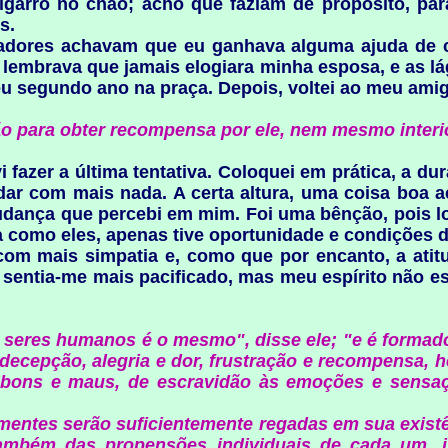
igarro no chão; acho que faziam de propósito, par
s.
adores achavam que eu ganhava alguma ajuda de cu
u lembrava que jamais elogiara minha esposa, e as l
u segundo ano na praça. Depois, voltei ao meu amig
ão para obter recompensa por ele, nem mesmo interi
 fazer a última tentativa. Coloquei em prática, a du
r com mais nada. A certa altura, uma coisa boa a
mudança que percebi em mim. Foi uma bênção, pois 
 como eles, apenas tive oportunidade e condições 
com mais simpatia e, como que por encanto, a at
 sentia-me mais pacificado, mas meu espírito não e
seres humanos é o mesmo", disse ele; "e é formado
decepção, alegria e dor, frustração e recompensa, h
 bons e maus, de escravidão às emoções e sensaçõ
mentes serão suficientemente regadas em sua existê
mbém das propensões individuais de cada um, i