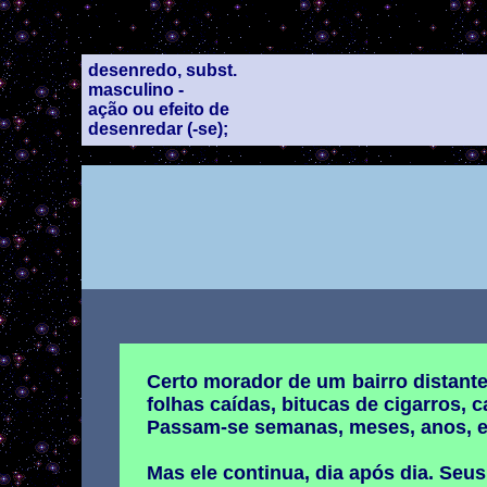
desenredo, subst.
masculino -
ação ou efeito de
desenredar (-se);
Certo morador de um bairro distante
folhas caídas, bitucas de cigarros,
Passam-se semanas, meses, anos, e el
Mas ele continua, dia após dia. Seus