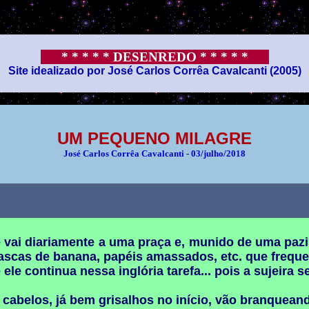
* * * * * DESENREDO * * * * *
Site idealizado por José Carlos Corrêa Cavalcanti (2005)
UM PEQUENO MILAGRE
José Carlos Corrêa Cavalcanti - 03/julho/2018
 vai diariamente a uma praça e, munido de uma pazi
 cascas de banana, papéis amassados, etc. que frequ
e continua nessa inglória tarefa... pois a sujeira 
 cabelos, já bem grisalhos no início, vão branquean