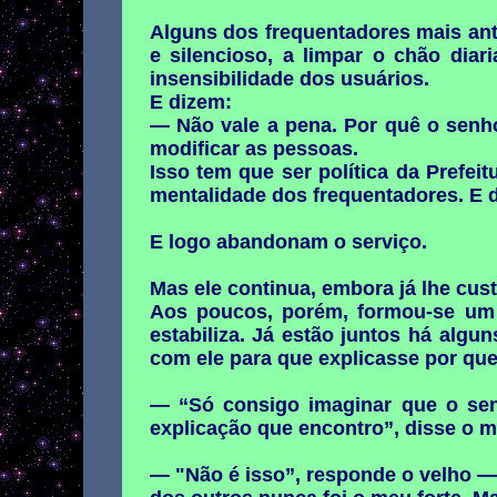
Alguns dos frequentadores mais ant
e silencioso, a limpar o chão dia
insensibilidade dos usuários.
E dizem:
— Não vale a pena. Por quê o senho
modificar as pessoas.
Isso tem que ser política da Prefei
mentalidade dos frequentadores. E 
E logo abandonam o serviço.
Mas ele continua, embora já lhe custe
Aos poucos, porém, formou-se um 
estabiliza. Já estão juntos há algun
com ele para que explicasse por que 
— “Só consigo imaginar que o senh
explicação que encontro”, disse o 
— "Não é isso”, responde o velho — 