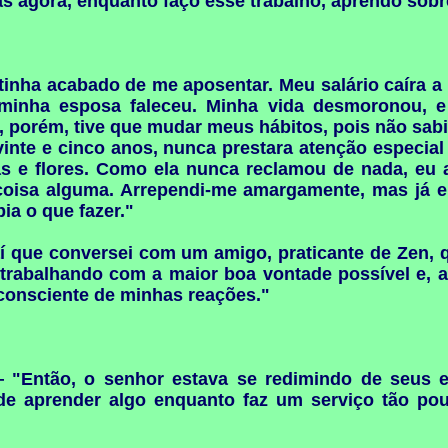
Mas agora, enquanto faço esse trabalho, aprendo so
tinha acabado de me aposentar. Meu salário caíra a
, minha esposa faleceu. Minha vida desmoronou, e
 porém, tive que mudar meus hábitos, pois não sabi
vinte e cinco anos, nunca prestara atenção especia
as e flores. Como ela nunca reclamou de nada, eu 
 coisa alguma. Arrependi-me amargamente, mas já er
a o que fazer."
 que conversei com um amigo, praticante de Zen, 
 trabalhando com a maior boa vontade possível e
consciente de minhas reações."
"Então, o senhor estava se redimindo de seus er
e aprender algo enquanto faz um serviço tão pouc