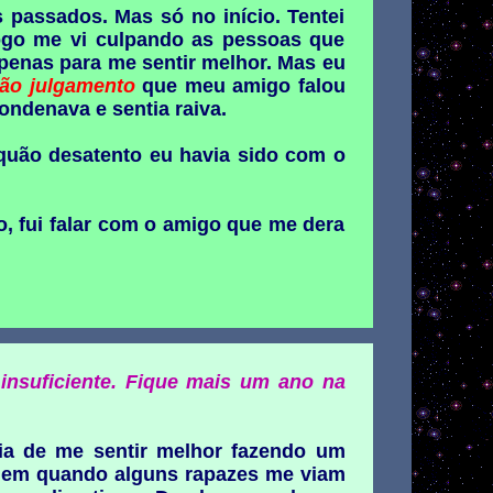
s passados. Mas só no início. Tentei
ogo me vi culpando as pessoas que
penas para me sentir melhor. Mas eu
ão julgamento
que meu amigo falou
ondenava e sentia raiva.
uão desatento eu havia sido com o
, fui falar com o amigo que me dera
nsuficiente. Fique mais um ano na
ia de me sentir melhor fazendo um
ez em quando alguns rapazes me viam