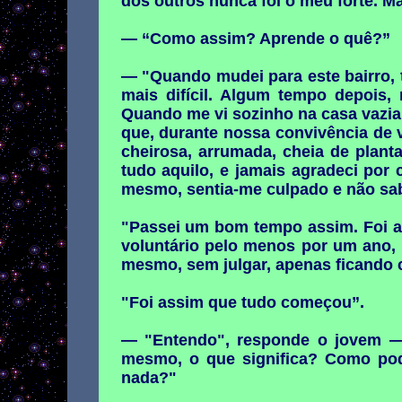
dos outros nunca foi o meu forte. 
— “Como assim? Aprende o quê?”
— "Quando mudei para este bairro, 
mais difícil. Algum tempo depois
Quando me vi sozinho na casa vazia,
que, durante nossa convivência de 
cheirosa, arrumada, cheia de plant
tudo aquilo, e jamais agradeci por
mesmo, sentia-me culpado e não sabi
"Passei um bom tempo assim. Foi aí
voluntário pelo menos por um ano,
mesmo, sem julgar, apenas ficando 
"Foi assim que tudo começou”.
— "Entendo", responde o jovem — 
mesmo, o que significa? Como pod
nada?"