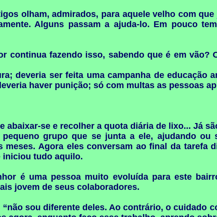
igos olham, admirados, para aquele velho com que
riamente. Alguns passam a ajuda-lo. Em pouco te
r continua fazendo isso, sabendo que é em vão? O tr
tura; deveria ser feita uma campanha de educação a
deveria haver punição; só com multas as pessoas a
 abaixar-se e recolher a quota diária de lixo... Já s
pequeno grupo que se junta a ele, ajudando ou s
s meses. Agora eles conversam ao final da tarefa di
iniciou tudo aquilo.
or é uma pessoa muito evoluída para este bairro
mais jovem de seus colaboradores.
“não sou diferente deles. Ao contrário, o cuidado c