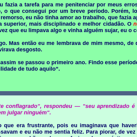
u fazia a tarefa para me penitenciar por meus erro
o, o que consegui por um breve período. Porém, l
remorso, eu não tinha amor ao trabalho, que fazia a
 superior, mais disciplinado e melhor cidadão. O
n
ez que eu limpava algo e vinha alguém sujar, eu o c
o. Mas então eu me lembrava de mim mesmo, de q
virava desgosto.
assim se passou o primeiro ano. Findo esse período
ilidade de tudo aquilo”.
e conflagrado", respondeu — "seu aprendizado é i
em julgar ninguém".
 que era frustrante, pois eu imaginava que haver
assavam e eu não me sentia feliz. Para piorar, de v