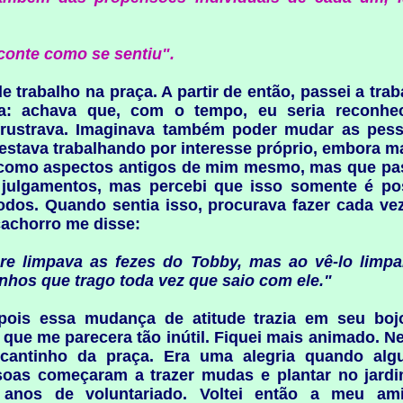
onte como se sentiu".
de trabalho na praça. A partir de então, passei a tr
sa: achava que, com o tempo, eu seria reconhe
rustrava. Imaginava também poder mudar as pes
estava trabalhando por interesse próprio, embora mai
o como aspectos antigos de mim mesmo, mas que p
 julgamentos, mas percebi que isso somente é p
os. Quando sentia isso, procurava fazer cada vez
achorro me disse:
 limpava as fezes do Tobby, mas ao vê-lo limpar
nhos que trago toda vez que saio com ele."
 pois essa mudança de atitude trazia em seu bo
que me parecera tão inútil. Fiquei mais animado. N
cantinho da praça. Era uma alegria quando algu
as começaram a trazer mudas e plantar no jardi
 anos de voluntariado. Voltei então a meu am