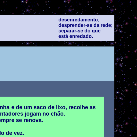
desenredamento;
desprender-se da rede;
separar-se do que
está enredado.
nha e de um saco de lixo, recolhe as
entadores jogam no chão.
sempre se renova.
do de vez.